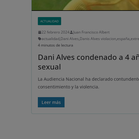
ACTUALIDAD
22 febrero 2024
Juan Francisco Albert
actualidad
,
Dani Alves
,
Danis Alves violacion
,
españa
,
extr
4 minutos de lectura
Dani Alves condenado a 4 añ
sexual
La Audiencia Nacional ha declarado contundente
consentimiento y la violencia.
Leer más