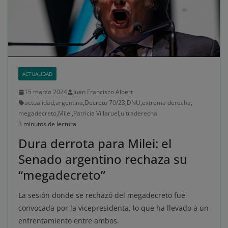
ACTUALIDAD
15 marzo 2024
Juan Francisco Albert
actualidad
,
argentina
,
Decreto 70/23
,
DNU
,
extrema derecha
,
megadecreto
,
Milei
,
Patricia Villaruel
,
ultraderecha
3 minutos de lectura
Dura derrota para Milei: el
Senado argentino rechaza su
“megadecreto”
La sesión donde se rechazó del megadecreto fue
convocada por la vicepresidenta, lo que ha llevado a un
enfrentamiento entre ambos.