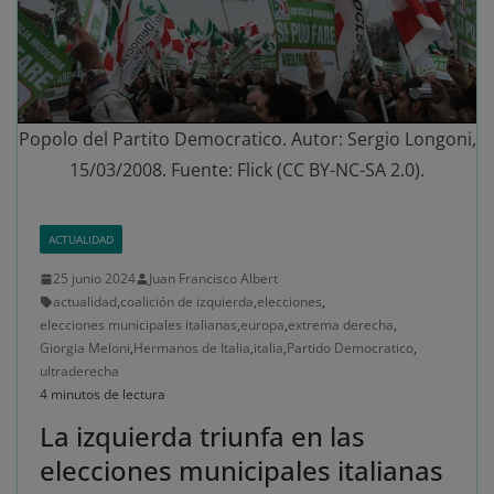
Popolo del Partito Democratico. Autor: Sergio Longoni,
15/03/2008. Fuente: Flick (CC BY-NC-SA 2.0).
ACTUALIDAD
25 junio 2024
Juan Francisco Albert
actualidad
,
coalición de izquierda
,
elecciones
,
elecciones municipales italianas
,
europa
,
extrema derecha
,
Giorgia Meloni
,
Hermanos de Italia
,
italia
,
Partido Democratico
,
ultraderecha
4 minutos de lectura
La izquierda triunfa en las
elecciones municipales italianas