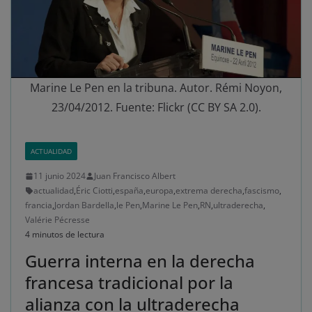
Marine Le Pen en la tribuna. Autor. Rémi Noyon,
23/04/2012. Fuente: Flickr (CC BY SA 2.0).
ACTUALIDAD
11 junio 2024
Juan Francisco Albert
actualidad
,
Éric Ciotti
,
españa
,
europa
,
extrema derecha
,
fascismo
,
francia
,
Jordan Bardella
,
le Pen
,
Marine Le Pen
,
RN
,
ultraderecha
,
Valérie Pécresse
4 minutos de lectura
Guerra interna en la derecha
francesa tradicional por la
alianza con la ultraderecha