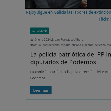
Rajoy sigue en Galicia las labores de extinció
Flickr
ACTUALIDAD
10 julio 2024
Juan Francisco Albert
actualidad
,
derecha
,
españa
,
europa
,
extrema derecha
,
Ma
La policía patriótica del PP i
diputados de Podemos
La «policía patriótica» bajo la dirección del Par
Podemos.
Leer más