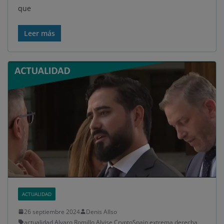
que
Leer más
ACTUALIDAD
26 septiembre 2024
Denis Allso
actualidad
,
Alvaro Romillo
,
Alvise
,
CryptoSpain
,
extrema derecha
,