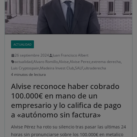
ACTUALIDAD
26 septiembre 2024
Juan Francisco Albert
actualidad
,
Alvaro Romillo
,
Alvise
,
Alvise Perez
,
extrema derecha
,
Luis Cryptospain
,
Madeira Invest Club
,
SALF
,
ultraderecha
4 minutos de lectura
Alvise reconoce haber cobrado
100.000€ en mano de un
empresario y lo califica de pago
a «autónomo sin factura»
Alvise Pérez ha roto su silencio tras pasar las ultimas 24
horas sin pronunciarse sobre los 100.000€ en metalico