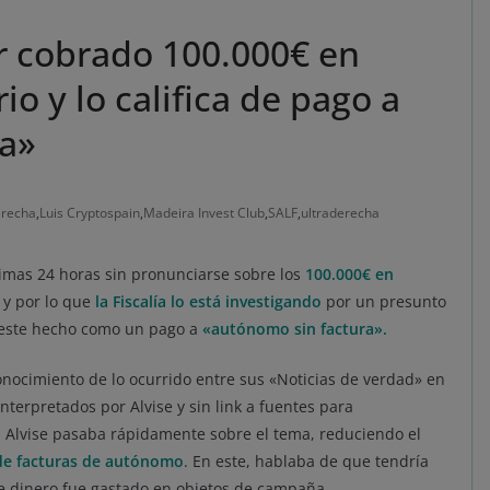
r cobrado 100.000€ en
 y lo califica de pago a
ra»
erecha
,
Luis Cryptospain
,
Madeira Invest Club
,
SALF
,
ultraderecha
ltimas 24 horas sin pronunciarse sobre los
100.000€ en
y por lo que
la Fiscalía lo está investigando
por un presunto
do este hecho como un pago a
«autónomo sin factura».
conocimiento de lo ocurrido entre sus «Noticias de verdad» en
nterpretados por Alvise y sin link a fuentes para
o, Alvise pasaba rápidamente sobre el tema, reduciendo el
 de facturas de autónomo
. En este, hablaba de que tendría
 dinero fue gastado en objetos de campaña.