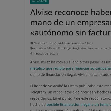
ACTUALIDAD
Alvise reconoce habe
mano de un empresario
«autónomo sin factu
26 septiembre 2024
Juan Francisco Albert
actualidad
,
Alvaro Romillo
,
Alvise
,
Alvise Perez
,
extrema d
4 minutos de lectura
Alvise Pérez ha roto su silencio tras pasar las u
metalico que recibió para financiar su campaña
delito de financiación ilegal. Alvise ha califica
El líder de Se Acabó la Fiesta publicaba este re
Telegram, un recopilatorio de noticias y hechos i
respaldarlos. En el punto 7 de este recopilatori
hecho de
posible financiación ilegal a un tema
que pagar una pequeña multa del 25% y que ese