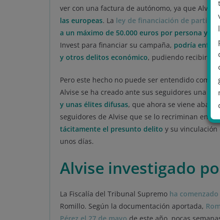
ver con una factura de autónomo, ya que Alvise u
las europeas
. La
ley de financiación de partidos
a un máximo de 50.000 euros por persona y añ
Invest para financiar su campaña,
podría enfren
y otros delitos económico
, pudiendo recibir u
Pero este hecho no puede ser entendido como al
Alvise se ha creado ante sus seguidores una im
y unas élites difusas
, que ahora se viene abajo.
seguidores de Alvise que se lo recriminan en su
tácitamente el presunto delito
y su vinculación
unos días.
.
Alvise investigado por
La Fiscalía del Tribunal Supremo
ha comenzado a
Romillo. Según la documentación aportada,
Romi
Pérez el 27 de mayo
de este año, pocas semanas 