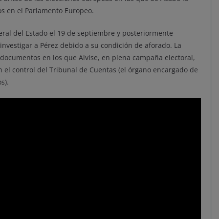
os en el Parlamento Europeo.
eral del Estado el 19 de septiembre y posteriormente
nvestigar a Pérez debido a su condición de aforado. La
documentos en los que Alvise, en plena campaña electoral,
 el control del Tribunal de Cuentas (el órgano encargado de
s).