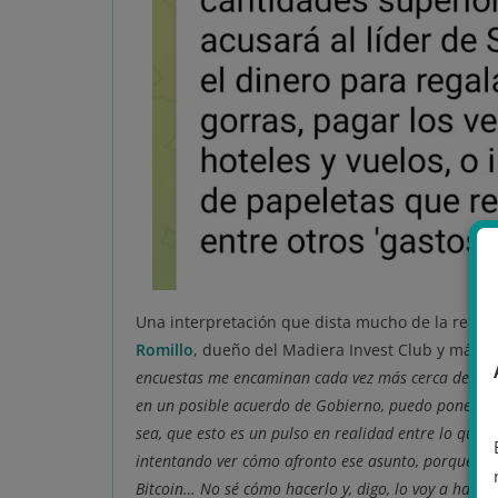
Una interpretación que dista mucho de la realid
Romillo
, dueño del Madiera Invest Club y más c
encuestas me encaminan cada vez más cerca de ser ll
en un posible acuerdo de Gobierno, puedo poner como
sea, que esto es un pulso en realidad entre lo que es
intentando ver cómo afronto ese asunto, porque qui
Bitcoin… No sé cómo hacerlo y, digo, lo voy a habla