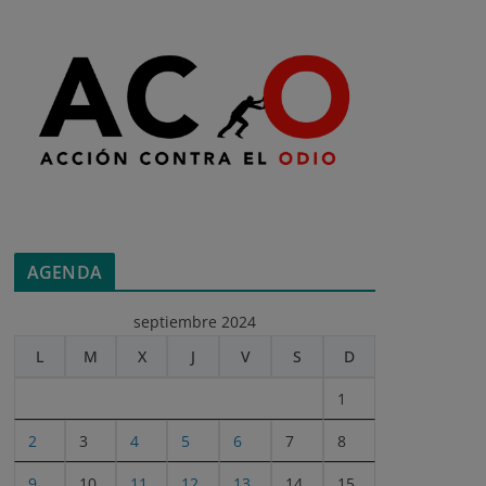
AGENDA
septiembre 2024
L
M
X
J
V
S
D
1
2
3
4
5
6
7
8
9
10
11
12
13
14
15