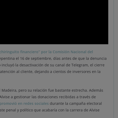
hiringuito financiero” por la Comisión Nacional del
epentina el 16 de septiembre, días antes de que la denuncia
o incluyó la desactivación de su canal de Telegram, el cierre
atención al cliente, dejando a cientos de inversores en la
el Madeira, pero su relación fue bastante estrecha. Además
Alvise a gestionar las donaciones recibidas a través de
promovió en redes sociales
durante la campaña electoral
e penal y político que acabaría con la carrera de Alvise