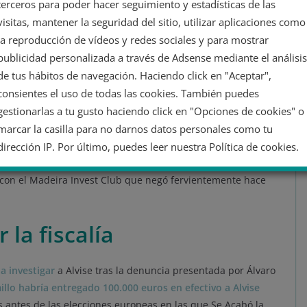
terceros para poder hacer seguimiento y estadísticas de las
tilizó estos gastos
para financiar ilegalmente su campaña a
visitas, mantener la seguridad del sitio, utilizar aplicaciones como
prohíbe las donaciones anónimas y limita las aportaciones
la reproducción de vídeos y redes sociales y para mostrar
o
. Si se demuestra que Pérez utilizó los fondos de Madeira
publicidad personalizada a través de Adsense mediante el análisis
tarse a cargos por financiación ilegal, blanqueo de capitales
de tus hábitos de navegación. Haciendo click en "Aceptar",
na multa de
h
asta cinco veces el importe defraudado.
consientes el uso de todas las cookies. También puedes
gestionarlas a tu gusto haciendo click en "Opciones de cookies" o
go meramente económico, si no por su significado político.
marcar la casilla para no darnos datos personales como tu
agen de líder contra
la corrupción, el crimen, la clase política
 El mensaje ha calado como un jarro de agua fría entre los
dirección IP. Por último, puedes leer nuestra Política de cookies.
s redes sociales, ya que con este mensaje, ha
reconocido
 con el Madeira Invest Club que negó fervientemente hace
No dar mi información personal
 la fiscalía
Opciones de cookies
Aceptar cookies
Rechazar cookies
Política de cookies
 investigar
a Alvise tras la denuncia presentada por Álvaro
llo habría entregado 100.000 euros en efectivo a Alvise
antes de las elecciones europeas en las que Se Acabó la