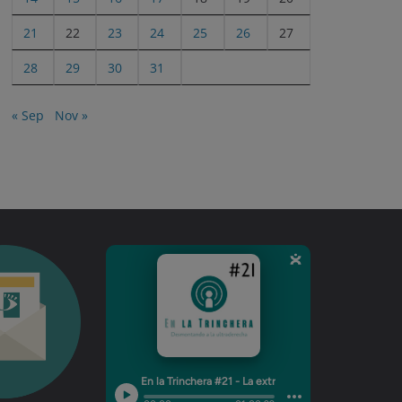
21
22
23
24
25
26
27
28
29
30
31
« Sep
Nov »