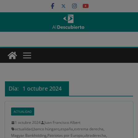
Saltar
al
contenido
Día:
1 octubre 2024
ACTUALIDAD
1 octubre 2024
Juan Francisco Albert
actualidad
,
banco húngaro
,
españa
,
extrema derecha
,
Magyar Bankholding
,
Patriotas por Europa
,
ultraderecha
,