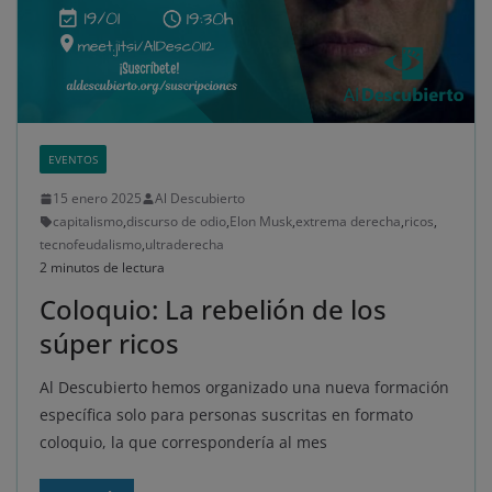
EVENTOS
15 enero 2025
Al Descubierto
capitalismo
,
discurso de odio
,
Elon Musk
,
extrema derecha
,
ricos
,
tecnofeudalismo
,
ultraderecha
2 minutos de lectura
Coloquio: La rebelión de los
súper ricos
Al Descubierto hemos organizado una nueva formación
específica solo para personas suscritas en formato
coloquio, la que correspondería al mes