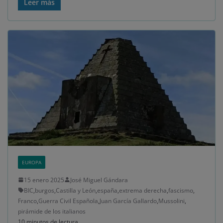
Leer más
EUROPA
15 enero 2025
José Miguel Gándara
BIC
,
burgos
,
Castilla y León
,
españa
,
extrema derecha
,
fascismo
,
Franco
,
Guerra Civil Española
,
Juan García Gallardo
,
Mussolini
,
pirámide de los italianos
10 minutos de lectura