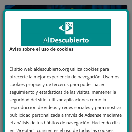
Aviso sobre el uso de cookies
El sitio web aldescubierto.org utiliza cookies para
ofrecerte la mejor experiencia de navegación. Usamos
Manifestación contra el neonazismo en Berlín. . Autor:
Libertinus Yomango
cookies propias y de terceros para poder hacer
, 20/11/2010. Fuente:
seguimiento y estadísticas de las visitas, mantener la
Flickr
seguridad del sitio, utilizar aplicaciones como la
/
reproducción de vídeos y redes sociales y para mostrar
CC BY-SA 2.0
publicidad personalizada a través de Adsense mediante
el análisis de tus hábitos de navegación. Haciendo click
AMÉRICA LATINA
ASIA
EEUU Y CANADÁ
EUROPA
en "Aceptar", consientes el uso de todas las cookies.