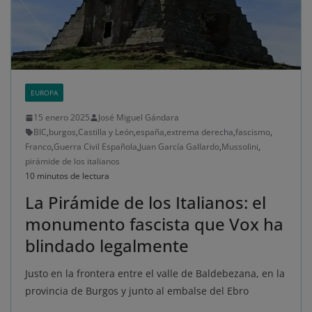
EUROPA
15 enero 2025
José Miguel Gándara
BIC
,
burgos
,
Castilla y León
,
españa
,
extrema derecha
,
fascismo
,
Franco
,
Guerra Civil Española
,
Juan García Gallardo
,
Mussolini
,
pirámide de los italianos
10 minutos de lectura
La Pirámide de los Italianos: el
monumento fascista que Vox ha
blindado legalmente
Justo en la frontera entre el valle de Baldebezana, en la
provincia de Burgos y junto al embalse del Ebro