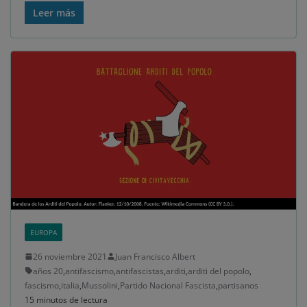
Leer más
EUROPA
26 noviembre 2021
Juan Francisco Albert
años 20
,
antifascismo
,
antifascistas
,
arditi
,
arditi del popolo
,
fascismo
,
italia
,
Mussolini
,
Partido Nacional Fascista
,
partisanos
15 minutos de lectura