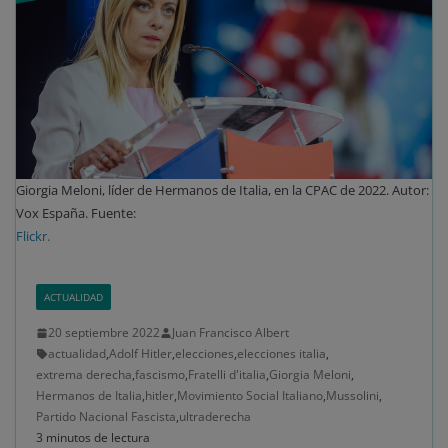
Giorgia Meloni, líder de Hermanos de Italia, en la CPAC de 2022. Autor:
Vox España. Fuente:
Flickr.
ACTUALIDAD
20 septiembre 2022
Juan Francisco Albert
actualidad
,
Adolf Hitler
,
elecciones
,
elecciones italia
,
extrema derecha
,
fascismo
,
Fratelli d'italia
,
Giorgia Meloni
,
Hermanos de Italia
,
hitler
,
Movimiento Social Italiano
,
Mussolini
,
Partido Nacional Fascista
,
ultraderecha
3 minutos de lectura