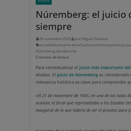
EUROPA
Núremberg: el juicio 
siempre
28 noviembre 2025
José Miguel Gándara
actualidad
,
extrema derecha
,
fascismo
,
franquismo
,
los j
Núremberg
,
ultraderecha
5 minutos de lectura
Para contextualizar el
juicio más importante del
Aliados. El
Juicio de Núremberg
es considerado e
relevancia histórica es clave para comprender p
«El 21 de noviembre de 1945, en una de las salas d
ocasión, el fiscal que representaba a los Estados U
inaugural de lo que habría de ser el proceso para ju
A lo largo de la Segunda Guerra Mundial, tanto 