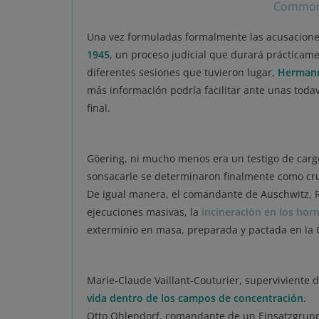
Commo
Una vez formuladas formalmente las acusaciones,
1945
, un proceso judicial que durará prácticam
diferentes sesiones que tuvieron lugar,
Hermann
más información podría facilitar ante unas todav
final.
Göering, ni mucho menos era un testigo de cargo
sonsacarle se determinaron finalmente como cru
De igual manera, el comandante de Auschwitz, Ru
ejecuciones masivas, la
incineración en los hor
exterminio en masa, preparada y pactada en la
Marie-Claude Vaillant-Couturier, superviviente d
vida dentro de los campos de concentración
.
Otto Ohlendorf, comandante de un Einsatzgruppe