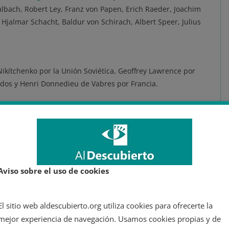
lbach, Robert Ley, Franz von Papen, Erich Raeder, Joachim
 Hjalmar Schacht, Baldur von Schirach, Albert Speer, Julius
Nikítchenko por la Unión Soviética, Geoffrey Lawrence por
idos y Henri Donnedieu de Vabres por Francia.
delante los crímenes.
erra.
Aviso sobre el uso de cookies
retas, el Proceso de Núremberg sentó las
bases del futuro
El sitio web aldescubierto.org utiliza cookies para ofrecerte la
e líderes de una nación había sido juzgado por hechos de
mejor experiencia de navegación. Usamos cookies propias y de