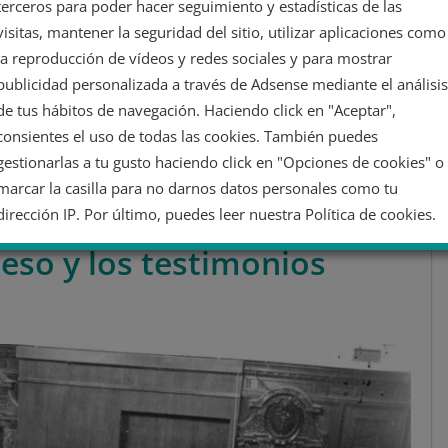
terceros para poder hacer seguimiento y estadísticas de las
visitas, mantener la seguridad del sitio, utilizar aplicaciones como
os de este juicio para que se declaren inocentes o
la reproducción de vídeos y redes sociales y para mostrar
an contra ellos […] la finalidad de la creación del
publicidad personalizada a través de Adsense mediante el análisis
ículo I del Estatuto como el juicio inmediato y justo de
de tus hábitos de navegación. Haciendo click en "Aceptar",
 del Eje Europeo.”
consientes el uso de todas las cookies. También puedes
gestionarlas a tu gusto haciendo click en "Opciones de cookies" o
marcar la casilla para no darnos datos personales como tu
dirección IP. Por último, puedes leer nuestra Política de cookies.
ceso y los testimonios
No dar mi información personal
Opciones de cookies
Aceptar cookies
Rechazar cookies
Política de cookies