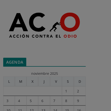
AGENDA
noviembre 2025
L
M
X
J
V
S
D
1
2
3
4
5
6
7
8
9
10
11
12
13
14
15
16