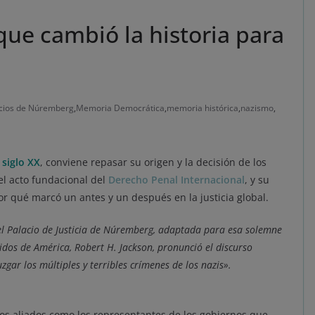
que cambió la historia para
uicios de Núremberg
,
Memoria Democrática
,
memoria histórica
,
nazismo
,
 siglo XX
, conviene repasar su origen y la decisión de los
l acto fundacional del
Derecho Penal Internacional
, y su
or qué marcó un antes y un después en la justicia global.
el Palacio de Justicia de Núremberg, adaptada para esa solemne
nidos de América, Robert H. Jackson, pronunció el discurso
zgar los múltiples y terribles crímenes de los nazis».
los aliados como los representantes de los gobiernos que