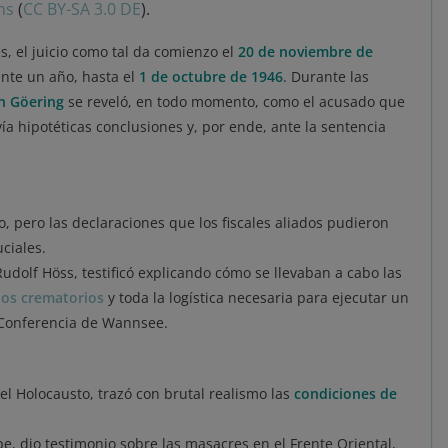
ns
(
CC BY-SA 3.0 DE
).
 el juicio como tal da comienzo el
20 de noviembre de
ente un año, hasta el
1 de octubre de 1946
. Durante las
 Göering
se reveló, en todo momento, como el acusado que
ía hipotéticas conclusiones y, por ende, ante la sentencia
, pero las declaraciones que los fiscales aliados pudieron
ciales.
dolf Höss, testificó explicando cómo se llevaban a cabo las
nos crematorios
y toda la logística necesaria para ejecutar un
 Conferencia de Wannsee.
el Holocausto, trazó con brutal realismo las
condiciones de
, dio testimonio sobre las masacres en el Frente Oriental,