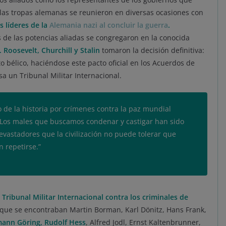
 las tropas alemanas se reunieron en diversas ocasiones con
 líderes de la
Alemania nazi al concluir la guerra
.
 de las potencias aliadas se congregaron en la conocida
.
Roosevelt, Churchill y Stalin
tomaron la decisión definitiva:
to bélico, haciéndose este pacto oficial en los Acuerdos de
a un Tribunal Militar Internacional.
cio de la historia por crímenes contra la paz mundial
Los males que buscamos condenar y castigar han sido
evastadores que la civilización no puede tolerar que
 repetirse.”
l
Tribunal Militar Internacional contra los criminales de
s que se encontraban Martin Borman, Karl Dönitz, Hans Frank,
ann Göring, Rudolf Hess
, Alfred Jodl, Ernst Kaltenbrunner,