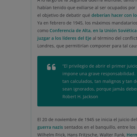
habían tenido que exiliarse al ser ocupados por
el objetivo de debatir qué
deberían hacer con los
Ya en febrero de 1945, los máximos mandatarios
como
Conferencia de Alta, en la Unión Soviética
juzgar a los líderes del Eje
al término del conflic
Londres, que permitirían componer para tal caus
“El privilegio de abrir el primer jui
impone una grave responsabilidad. 
tan calculados, tan malignos y tan d
sean ignorados, porque jamás deben
Robert H. Jackson
El 20 de noviembre de 1945 se inicia el juicio de
guerra nazis
sentados en el banquillo, entre lo
Wilhelm Frick, Hans Fritzsche, Walter Funk,
Herm