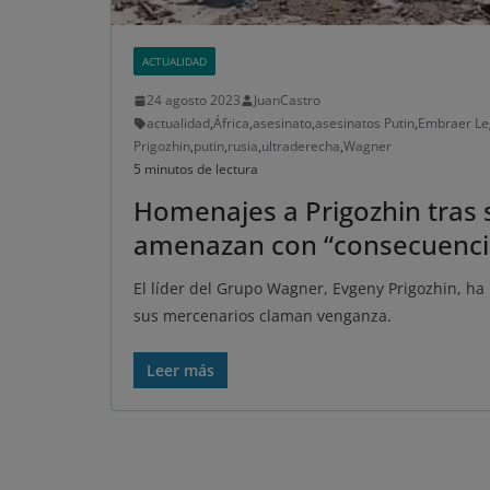
ACTUALIDAD
24 agosto 2023
JuanCastro
actualidad
,
África
,
asesinato
,
asesinatos Putin
,
Embraer Le
Prigozhin
,
putin
,
rusia
,
ultraderecha
,
Wagner
5 minutos de lectura
Homenajes a Prigozhin tras
amenazan con “consecuencia
El líder del Grupo Wagner, Evgeny Prigozhin, ha
sus mercenarios claman venganza.
Leer más