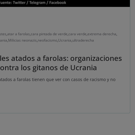
stes
,
atar a farolas
,
cara pintada de verde
,
cara verde
,
extrema derecha
,
ania
,
Milicias neonazis
,
neofacismo
,
Ucrania
,
ultraderecha
iles atados a farolas: organizaciones
ontra los gitanos de Ucrania
atados a farolas tienen que ver con casos de racismo y no