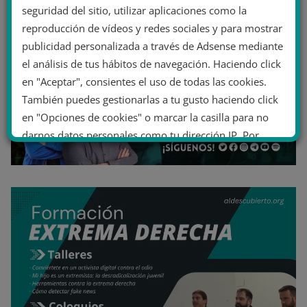
seguridad del sitio, utilizar aplicaciones como la
reproducción de vídeos y redes sociales y para mostrar
publicidad personalizada a través de Adsense mediante
el análisis de tus hábitos de navegación. Haciendo click
en "Aceptar", consientes el uso de todas las cookies.
También puedes gestionarlas a tu gusto haciendo click
en "Opciones de cookies" o marcar la casilla para no
darnos datos personales como tu dirección IP. Por
último, puedes leer nuestra Política de cookies.
No dar mi información personal
.
Opciones de cookies
Aceptar cookies
Rechazar cookies
Política de cookies