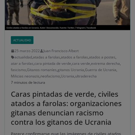
ACTUALIDAD
25 marzo 2022
Juan Francisco Albert
actualidad
,
atadas a farolas
,
atados a farolas
,
atados a postes
,
atar a farolas
,
cara pintada de verde
,
cara verde
,
extrema derecha
,
fascismo
,
Gitanos romaníes
,
gitanos Ucrania
,
Guerra de Ucrania
,
Milicias neonazis
,
neofacismo
,
Ucrania
,
ultraderecha
7 minutos de lectura
Caras pintadas de verde, civiles
atados a farolas: organizaciones
gitanas denuncian racismo
contra los gitanos de Ucrania
Parece confirmarse que las imágenes de civiles atados