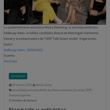
La parlamentaria victoriana Moira Deeming, la activista antitrans
Kellie-Jay Keen, la fallida candidata liberal de Warringah Katherine
Deves y la presentadora de 'TERF Talk Down Under' Angie Jones.
Autor:
Kellie-Jay Keen, 18/03/2023.
Fuente:
YouTube
ACTUALIDAD
20 marzo 2023
Adrián Juste
actualidad
,
australia
,
Kellie-Jay Keen
,
neonazis
,
Oceanía
,
TERF
,
transexcluyente
3 minutos de lectura
Neonazis y activistas