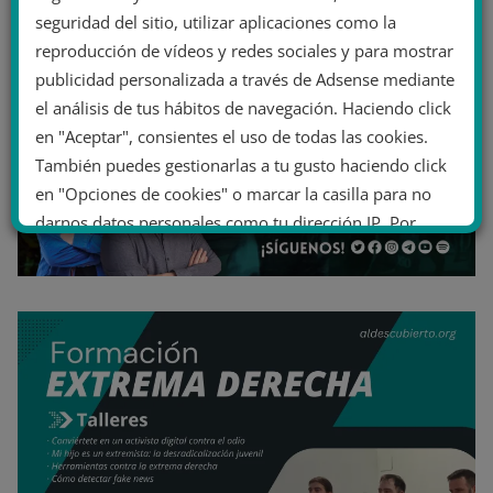
seguridad del sitio, utilizar aplicaciones como la
reproducción de vídeos y redes sociales y para mostrar
publicidad personalizada a través de Adsense mediante
el análisis de tus hábitos de navegación. Haciendo click
en "Aceptar", consientes el uso de todas las cookies.
También puedes gestionarlas a tu gusto haciendo click
en "Opciones de cookies" o marcar la casilla para no
darnos datos personales como tu dirección IP. Por
último, puedes leer nuestra Política de cookies.
No dar mi información personal
.
Opciones de cookies
Aceptar cookies
Rechazar cookies
Política de cookies