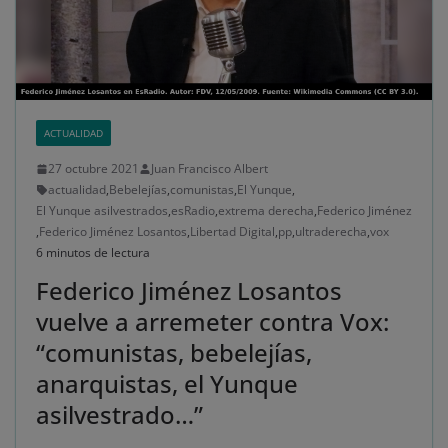
ACTUALIDAD
27 octubre 2021
Juan Francisco Albert
actualidad
,
Bebelejías
,
comunistas
,
El Yunque
,
El Yunque asilvestrados
,
esRadio
,
extrema derecha
,
Federico Jiménez
,
Federico Jiménez Losantos
,
Libertad Digital
,
pp
,
ultraderecha
,
vox
6 minutos de lectura
Federico Jiménez Losantos
vuelve a arremeter contra Vox:
“comunistas, bebelejías,
anarquistas, el Yunque
asilvestrado…”