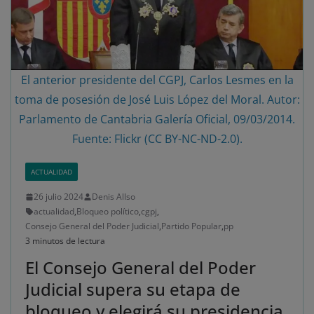
El anterior presidente del CGPJ, Carlos Lesmes en la
toma de posesión de José Luis López del Moral. Autor:
Parlamento de Cantabria Galería Oficial, 09/03/2014.
Fuente: Flickr (CC BY-NC-ND-2.0).
ACTUALIDAD
26 julio 2024
Denis Allso
actualidad
,
Bloqueo político
,
cgpj
,
Consejo General del Poder Judicial
,
Partido Popular
,
pp
3 minutos de lectura
El Consejo General del Poder
Judicial supera su etapa de
bloqueo y elegirá su presidencia