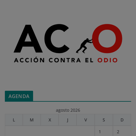
AGENDA
agosto 2026
L
M
X
J
V
S
D
1
2