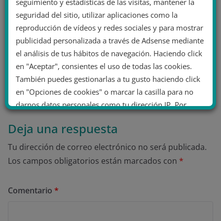
seguimiento y estadísticas de las visitas, mantener la
seguridad del sitio, utilizar aplicaciones como la
Una compañía del Ejército bendice su
reproducción de vídeos y redes sociales y para mostrar
banderín en la franquista Cruz de los
publicidad personalizada a través de Adsense mediante
Caídos
el análisis de tus hábitos de navegación. Haciendo click
en "Aceptar", consientes el uso de todas las cookies.
2 junio 2022
También puedes gestionarlas a tu gusto haciendo click
en "Opciones de cookies" o marcar la casilla para no
darnos datos personales como tu dirección IP. Por
último, puedes leer nuestra Política de cookies.
Deja una respuesta
Tu dirección de correo electrónico no será publicada.
No dar mi información personal
Los campos obligatorios están marcados con
*
.
Opciones de cookies
Aceptar cookies
Comentario
*
Rechazar cookies
Política de cookies