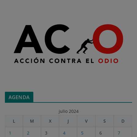
AGENDA
julio 2024
L
M
X
J
V
S
D
1
2
3
4
5
6
7