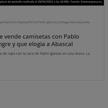
paña
,
Esto Es España
,
FACUA
,
Pablo Iglesias
,
Santiago Abascal
,
tienda
que vende camisetas con Pablo
ngre y que elogia a Abascal
de ropa con la cara de Pablo Iglesias en una diana. La