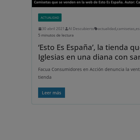
ACTUALIDAD
30 abril 2021
Al Descubierto
actualidad
,
camisetas
,
es
5 minutos de lectura
‘Esto Es España’, la tienda 
Iglesias en una diana con sa
Facua Consumidores en Acción denuncia la venta 
tienda
Leer más