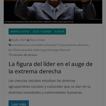
AMÉRICA LATINA
EEUU Y CANADÁ
EUROPA
6 julio 2021
Álvaro Soler
autoritarismo
,
carismático
,
Donald Trump
,
extrema derecha
,
Jair Bolsonaro
,
líder
,
liderazgo
,
Santiago Abascal
19 minutos de lectura
La figura del líder en el auge de
la extrema derecha
Las ciencias sociales estudian las diversas
agrupaciones sociales y culturales que se dan en la
distintas sociedades y comunidades humanas.
Leer más