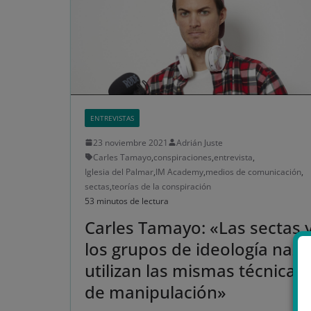
ENTREVISTAS
23 noviembre 2021
Adrián Juste
Carles Tamayo
,
conspiraciones
,
entrevista
,
Iglesia del Palmar
,
IM Academy
,
medios de comunicación
,
sectas
,
teorías de la conspiración
53 minutos de lectura
Carles Tamayo: «Las sectas 
los grupos de ideología nazi
utilizan las mismas técnicas
de manipulación»