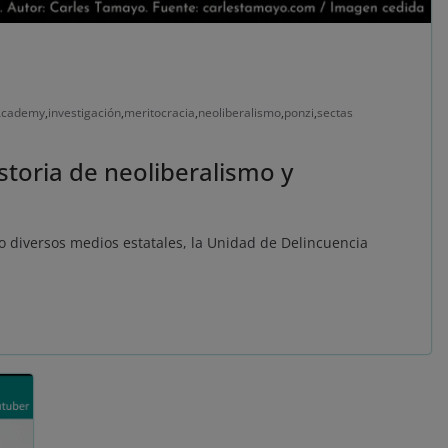
Academy
,
investigación
,
meritocracia
,
neoliberalismo
,
ponzi
,
sectas
toria de neoliberalismo y
o diversos medios estatales, la Unidad de Delincuencia