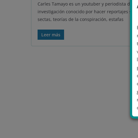
Carles Tamayo es un youtuber y periodista de
investigación conocido por hacer reportajes sob
sectas, teorías de la conspiración, estafas
Leer más
.