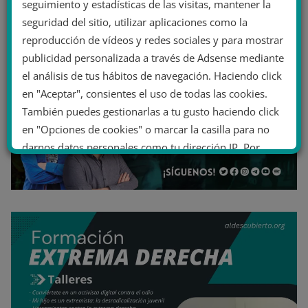
seguimiento y estadísticas de las visitas, mantener la
seguridad del sitio, utilizar aplicaciones como la
reproducción de vídeos y redes sociales y para mostrar
publicidad personalizada a través de Adsense mediante
el análisis de tus hábitos de navegación. Haciendo click
en "Aceptar", consientes el uso de todas las cookies.
También puedes gestionarlas a tu gusto haciendo click
en "Opciones de cookies" o marcar la casilla para no
darnos datos personales como tu dirección IP. Por
último, puedes leer nuestra Política de cookies.
No dar mi información personal
.
Opciones de cookies
Aceptar cookies
Rechazar cookies
Política de cookies