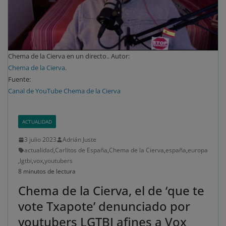
Chema de la Cierva en un directo.. Autor:
Chema de la Cierva.
Fuente:
Canal de YouTube Chema de la Cierva
ACTUALIDAD
3 julio 2023
Adrián Juste
actualidad
,
Carlitos de España
,
Chema de la Cierva
,
españa
,
europa
,
lgtbi
,
vox
,
youtubers
8 minutos de lectura
Chema de la Cierva, el de ‘que te
vote Txapote’ denunciado por
youtubers LGTBI afines a Vox