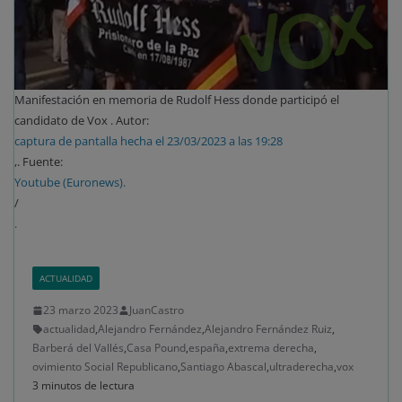
Manifestación en memoria de Rudolf Hess donde participó el
candidato de Vox . Autor:
captura de pantalla hecha el 23/03/2023 a las 19:28
,. Fuente:
Youtube (Euronews).
/
.
ACTUALIDAD
23 marzo 2023
JuanCastro
actualidad
,
Alejandro Fernández
,
Alejandro Fernández Ruiz
,
Barberá del Vallés
,
Casa Pound
,
españa
,
extrema derecha
,
ovimiento Social Republicano
,
Santiago Abascal
,
ultraderecha
,
vox
3 minutos de lectura