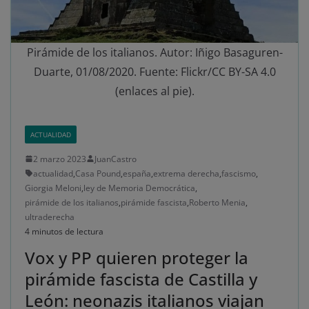
Pirámide de los italianos. Autor: Iñigo Basaguren-
Duarte, 01/08/2020. Fuente: Flickr/CC BY-SA 4.0
(enlaces al pie).
ACTUALIDAD
2 marzo 2023
JuanCastro
actualidad
,
Casa Pound
,
españa
,
extrema derecha
,
fascismo
,
Giorgia Meloni
,
ley de Memoria Democrática
,
pirámide de los italianos
,
pirámide fascista
,
Roberto Menia
,
ultraderecha
4 minutos de lectura
Vox y PP quieren proteger la
pirámide fascista de Castilla y
León: neonazis italianos viajan