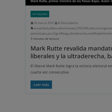
ACTUALIDAD
18 marzo 2021
Al Descubierto
actualidad
,
aldescubiertonews
,
CDA
,
D66
,
eleccionesgener
paísesbajos
,
pvv
,
SigridKaag
,
ultraderecha
,
vvd
,
WopkeHoeks
3 minutos de lectura
Mark Rutte revalida mandato
liberales y la ultraderecha, b
El liberal Mark Rutte logra la victoria electoral
cuarta vez consecutiva.
Leer más