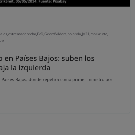
ales
,
extremaderecha
,
FvD
,
GeertWilders
,
holanda
,
JA21
,
markrutte
,
tra
 en Países Bajos: suben los
aja la izquierda
 en Países Bajos, donde repetirá como primer ministro por