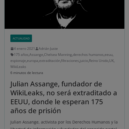
ACTUALIDAD
4 enero 2021
Adrián Juste
175 años
,
Assange
,
Chelsea Manning
,
derechos humanos
,
eeuu
,
espionaje
,
europa
,
extraditación
,
filtraciones
,
juicio
,
Reino Unido
,
UK
,
WikiLeaks
6 minutos de lectura
Julian Assange, fundador de
WikiLeaks, no será extraditado a
EEUU, donde le esperan 175
años de prisión
Julian Assange, activista por los Derechos Humanos y la