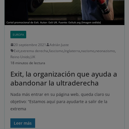
EUROPA
20 septiembre 2021
Adrián Juste
Exit
,
extrema derecha
,
fascismo
,
Inglaterra
,
nazismo
,
neonazismo
,
Reino Unido
,
UK
18 minutos de lectura
Exit, la organización que ayuda a
abandonar la ultraderecha
Nada más entrar en su página web, queda claro su
objetivo: “Estamos aquí para ayudarte a salir de la
extrema
Leer más