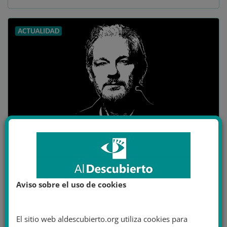
ACTUALIDAD
4 enero 2021
Adrián Juste
175 años
,
Assange
,
Chelsea Manning
,
derechos humanos
,
eeuu
,
Aviso sobre el uso de cookies
espionaje
,
europa
,
extraditación
,
filtraciones
,
juicio
,
Reino Unido
,
UK
,
WikiLeaks
6 minutos de lectura
El sitio web aldescubierto.org utiliza cookies para