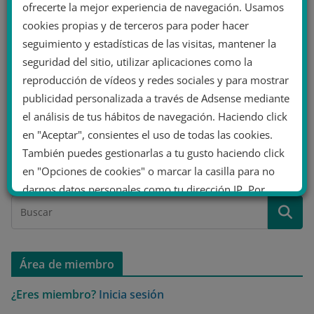
Julian Assange, fundador de
ofrecerte la mejor experiencia de navegación. Usamos
WikiLeaks, no será extraditado a
cookies propias y de terceros para poder hacer
seguimiento y estadísticas de las visitas, mantener la
EEUU, donde le esperan 175
seguridad del sitio, utilizar aplicaciones como la
años de prisión
reproducción de vídeos y redes sociales y para mostrar
publicidad personalizada a través de Adsense mediante
Julian Assange, activista por los Derechos Humanos y la
el análisis de tus hábitos de navegación. Haciendo click
libertad de información y fundador del conocido portal
en "Aceptar", consientes el uso de todas las cookies.
de filtraciones WikiLeaks,
También puedes gestionarlas a tu gusto haciendo click
Leer más
en "Opciones de cookies" o marcar la casilla para no
darnos datos personales como tu dirección IP. Por
último, puedes leer nuestra Política de cookies.
No dar mi información personal
Área de miembro
.
¿Eres miembro?
Inicia sesión
Opciones de cookies
Aceptar cookies