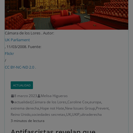
Cámara de los Lores . Autor:
UK Parliament
, 11/03/2008. Fuente:
Flickr
/
CC BY-NC-ND 2.0 .
ACTUALIDAD
8 marzo 2023
Melisa Higueras
actualidad
,
Cámara de los Lores
,
Caroline Cox
,
europa
,
extrema derecha
,
Hope not Hate
,
New Issues Group
,
Prevent
,
Reino Unido
,
sociedades secretas
,
UK
,
UKIP
,
ultraderecha
3 minutos de lectura
Antifascistas revelan que