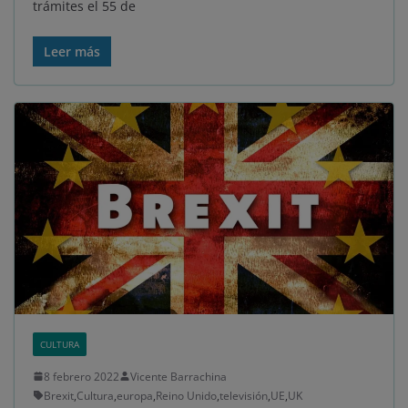
trámites el 55 de
Leer más
CULTURA
8 febrero 2022
Vicente Barrachina
Brexit
,
Cultura
,
europa
,
Reino Unido
,
televisión
,
UE
,
UK