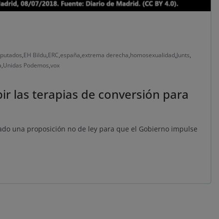
iputados
,
EH Bildu
,
ERC
,
españa
,
extrema derecha
,
homosexualidad
,
Junts
,
a
,
Unidas Podemos
,
vox
ir las terapias de conversión para
ado una proposición no de ley para que el Gobierno impulse