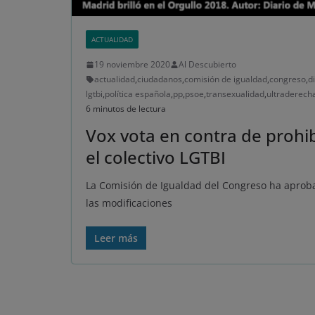
ACTUALIDAD
19 noviembre 2020
Al Descubierto
actualidad
,
ciudadanos
,
comisión de igualdad
,
congreso
,
d
lgtbi
,
política española
,
pp
,
psoe
,
transexualidad
,
ultraderech
6 minutos de lectura
Vox vota en contra de prohib
el colectivo LGTBI
La Comisión de Igualdad del Congreso ha aprob
las modificaciones
Leer más