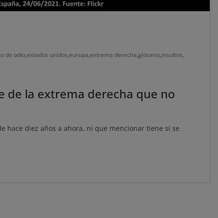
so de odio
,
estados unidos
,
europa
,
extrema derecha
,
glosario
,
insultos
,
e de la extrema derecha que no
e hace diez años a ahora, ni que mencionar tiene si se