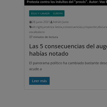
EEUU Y CANADÁ
EUROPA
28 junio 2021
Adrián Juste
alt-right
,
américa latina
,
consecuencias
,
crispación
,
discur
vocabulario
37 minutos de lectura
Las 5 consecuencias del aug
habías notado
El panorama político ha cambiado bastante desd
acude a
Leer más