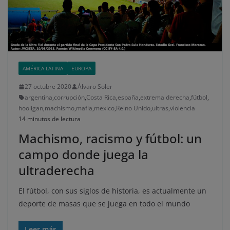
AMÉRICA LATINA
EUROPA
27 octubre 2020
Álvaro Soler
argentina
,
corrupción
,
Costa Rica
,
españa
,
extrema derecha
,
fútbol
,
hooligan
,
machismo
,
mafia
,
mexico
,
Reino Unido
,
ultras
,
violencia
14 minutos de lectura
Machismo, racismo y fútbol: un
campo donde juega la
ultraderecha
El fútbol, con sus siglos de historia, es actualmente un
deporte de masas que se juega en todo el mundo
Leer más