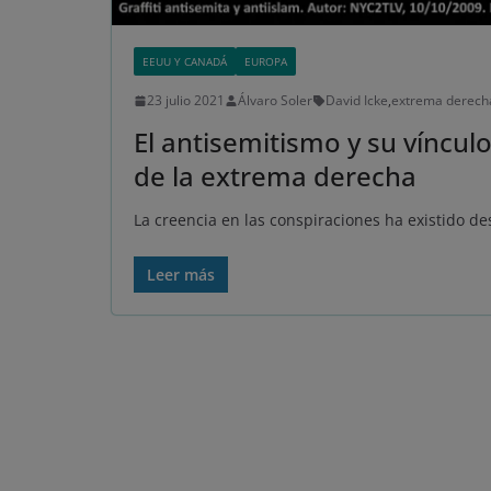
EEUU Y CANADÁ
EUROPA
23 julio 2021
Álvaro Soler
David Icke
,
extrema derech
El antisemitismo y su vínculo
de la extrema derecha
La creencia en las conspiraciones ha existido des
Leer más