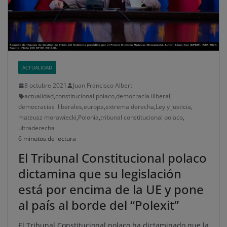
ACTUALIDAD
8 octubre 2021
Juan Francisco Albert
actualidad
,
constitucional polaco
,
democracia iliberal
,
democracias iliberales
,
europa
,
extrema derecha
,
Ley y justicia
,
mateusz morawiecki
,
Polonia
,
tribunal constitucional polaco
,
ultraderecha
6 minutos de lectura
El Tribunal Constitucional polaco
dictamina que su legislación
está por encima de la UE y pone
al país al borde del “Polexit”
El Tribunal Constitucional polaco ha dictaminado que la