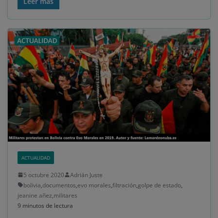
Leer más
ACTUALIDAD
5 octubre 2020
Adrián Juste
bolivia
,
documentos
,
evo morales
,
filtración
,
golpe de estado
,
jeanine añez
,
militares
9 minutos de lectura