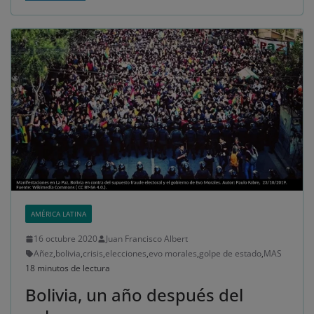
AMÉRICA LATINA
16 octubre 2020
Juan Francisco Albert
Añez
,
bolivia
,
crisis
,
elecciones
,
evo morales
,
golpe de estado
,
MAS
18 minutos de lectura
Bolivia, un año después del