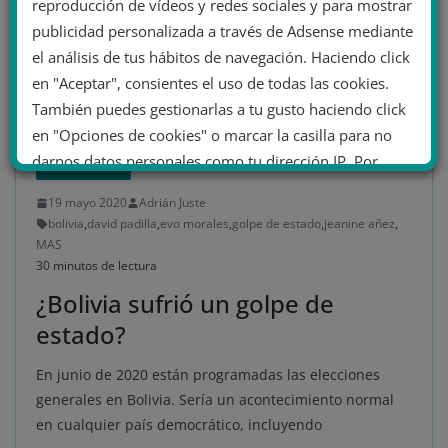
reproducción de vídeos y redes sociales y para mostrar
publicidad personalizada a través de Adsense mediante
el análisis de tus hábitos de navegación. Haciendo click
en "Aceptar", consientes el uso de todas las cookies.
También puedes gestionarlas a tu gusto haciendo click
en "Opciones de cookies" o marcar la casilla para no
darnos datos personales como tu dirección IP. Por
AMÉRICA LATINA
último, puedes leer nuestra Política de cookies.
19 mayo 2020
Adrián Juste
bolivia
,
david padilla
,
evo morales
,
golpe de estado
,
jeanine añez
,
MAS
No dar mi información personal
30 minutos de lectura
.
¿Bolivia sufrió un golpe de
Opciones de cookies
Aceptar cookies
estado?
Rechazar cookies
Política de cookies
En junio de 2020 están programadas las elecciones
generales en Bolivia. Sería un acontecimiento normal
en cualquier país democrático, incluyendo