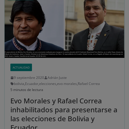
ACTUALIDAD
9 septiembre 2020
Adrián Juste
bolivia
,
Ecuador
,
elecciones
,
evo morales
,
Rafael Correa
5 minutos de lectura
Evo Morales y Rafael Correa
inhabilitados para presentarse a
las elecciones de Bolivia y
Ecuador