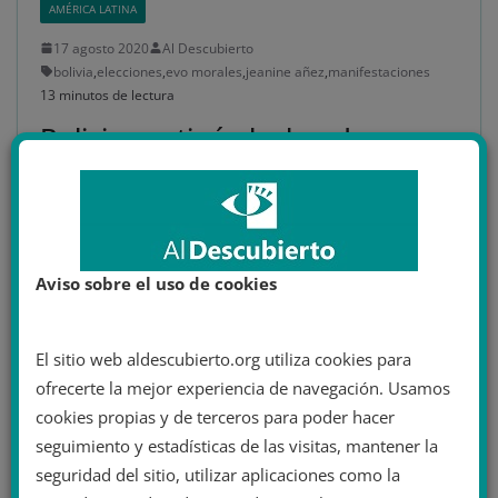
AMÉRICA LATINA
17 agosto 2020
Al Descubierto
bolivia
,
elecciones
,
evo morales
,
jeanine añez
,
manifestaciones
13 minutos de lectura
Bolivia continúa luchando a
pesar del coronavirus
Artículo original de Eulixe: Bolivia continúa luchando a
pesar del coronavirus. Las aguas bajan agitadas en
Bolivia. Meses después del
Aviso sobre el uso de cookies
Leer más
El sitio web aldescubierto.org utiliza cookies para
ofrecerte la mejor experiencia de navegación. Usamos
cookies propias y de terceros para poder hacer
seguimiento y estadísticas de las visitas, mantener la
seguridad del sitio, utilizar aplicaciones como la