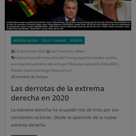
AMÉRICA LATINA
EEUU Y CANADÁ
EUROPA
23 diciembre 2020
Juan Francisco Albert
bolivia
,
brasil
,
derrotas
,
Donald Trump
,
españa
,
estados unidos
,
evo morales
,
extrema derecha
,
Jair Bolsonaro
,
Jeanine Áñez
,
MAS
,
Matteo Salvini
,
Santiago Abascal
,
vox
38 minutos de lectura
Las derrotas de la extrema
derecha en 2020
La extrema derecha ha ocupado ríos de tinta por sus
constantes victorias. Desde la aparición de la nueva
extrema derecha