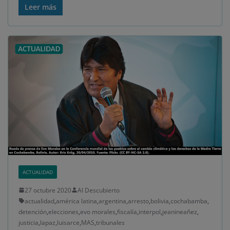
Leer más
ACTUALIDAD
27 octubre 2020
Al Descubierto
actualidad
,
américa latina
,
argentina
,
arresto
,
bolivia
,
cochabamba
,
detención
,
elecciones
,
evo morales
,
fiscalía
,
interpol
,
jeanineañez
,
justicia
,
lapaz
,
luisarce
,
MAS
,
tribunales