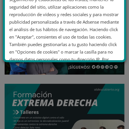
seguridad del sitio, utilizar aplicaciones como la
reproducción de vídeos y redes sociales y para mostrar
publicidad personalizada a través de Adsense mediante
el análisis de tus hábitos de navegación. Haciendo click
en "Aceptar", consientes el uso de todas las cookies.
También puedes gestionarlas a tu gusto haciendo click
en "Opciones de cookies" o marcar la casilla para no
darnos datos personales como tu dirección IP. Por
último, puedes leer nuestra Política de cookies.
No dar mi información personal
.
Opciones de cookies
Aceptar cookies
Rechazar cookies
Política de cookies