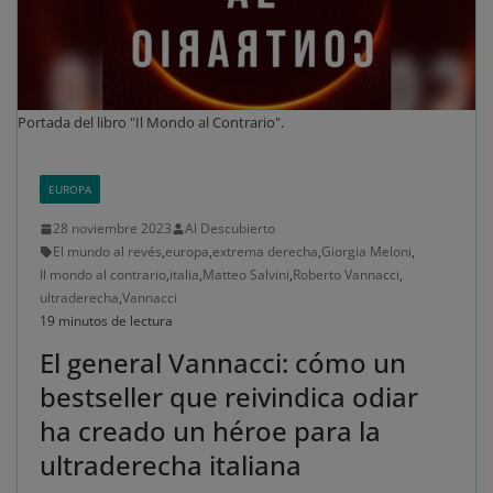
Portada del libro "Il Mondo al Contrario".
EUROPA
28 noviembre 2023
Al Descubierto
El mundo al revés
,
europa
,
extrema derecha
,
Giorgia Meloni
,
Il mondo al contrario
,
italia
,
Matteo Salvini
,
Roberto Vannacci
,
ultraderecha
,
Vannacci
19 minutos de lectura
El general Vannacci: cómo un
bestseller que reivindica odiar
ha creado un héroe para la
ultraderecha italiana