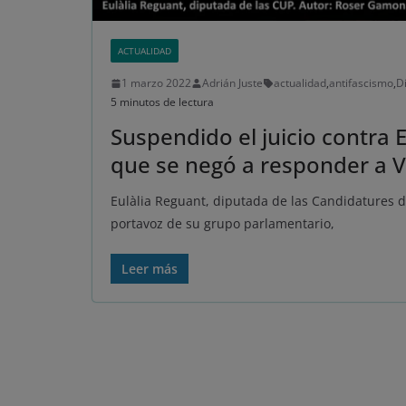
ACTUALIDAD
1 marzo 2022
Adrián Juste
actualidad
,
antifascismo
,
D
5 minutos de lectura
Suspendido el juicio contra 
que se negó a responder a Vox
Eulàlia Reguant, diputada de las Candidatures d
portavoz de su grupo parlamentario,
Leer más