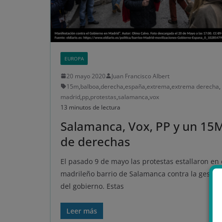
EUROPA
20 mayo 2020
Juan Francisco Albert
15m
,
balboa
,
derecha
,
españa
,
extrema
,
extrema derecha
,
madrid
,
pp
,
protestas
,
salamanca
,
vox
13 minutos de lectura
Salamanca, Vox, PP y un 15
de derechas
El pasado 9 de mayo las protestas estallaron en 
madrileño barrio de Salamanca contra la gestió
del gobierno. Estas
Leer más