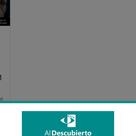
M
el
n