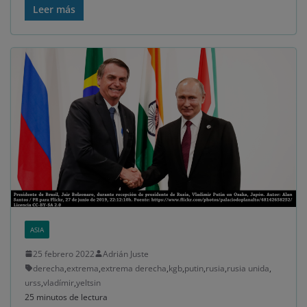
Leer más
ASIA
25 febrero 2022
Adrián Juste
derecha
,
extrema
,
extrema derecha
,
kgb
,
putin
,
rusia
,
rusia unida
,
urss
,
vladímir
,
yeltsin
25 minutos de lectura