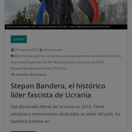
EUROPA
28 marzo 2022
Adrián Juste
Ejército Insurgente Ucraniano
,
europa
,
extrema derecha
,
fascismo
,
nazismo
,
Organización de Nacionalistas Ucranianos
,
OUN
,
Stepan Bandera
,
Ucrania
,
UPA
,
urss
38 minutos de lectura
Stepan Bandera, el histórico
líder fascista de Ucrania
Fue declarado Héroe de Ucrania en 2010. Tiene
estatuas y monumentos dedicados al oeste del país. Su
bandera hondea en