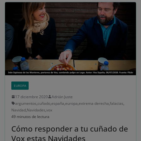
EUROPA
17 diciembre 2020
Adrián Juste
argumentos
,
cuñado
,
españa
,
europa
,
extrema derecha
,
falacias
,
Navidad
,
Navidades
,
vox
49 minutos de lectura
Cómo responder a tu cuñado de
Vox estas Navidades