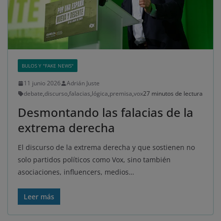
BULOS Y "FAKE NEWS"
11 junio 2026
Adrián Juste
debate
,
discurso
,
falacias
,
lógica
,
premisa
,
vox
27 minutos de lectura
Desmontando las falacias de la
extrema derecha
El discurso de la extrema derecha y que sostienen no
solo partidos políticos como Vox, sino también
asociaciones, influencers, medios…
Leer más