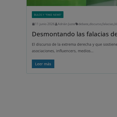
BULOS Y "FAKE NEWS"
11 junio 2026
Adrián Juste
debate
,
discurso
,
falacias
,
l
Desmontando las falacias d
El discurso de la extrema derecha y que sostien
asociaciones, influencers, medios…
Leer más