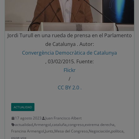
Jordi Turull en una rueda de prensa en el Parlamento
de Catalunya . Autor:
Convergència Democràtica de Catalunya
, 03/02/2015. Fuente:
Flickr
/
CC BY 2.0 .
ACTUALIDAD
17 agosto 2023
Juan Francisco Albert
actualidad
,
Armengol
,
cataluña
,
congreso
,
extrema derecha
,
Francina Armengol
,
Junts
,
Mesa del Congreso
,
Negociación
,
política
,
psoe
,
vox