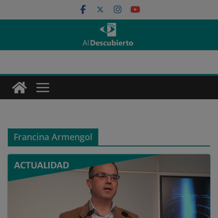
Saltar
al
contenido
Francina Armengol