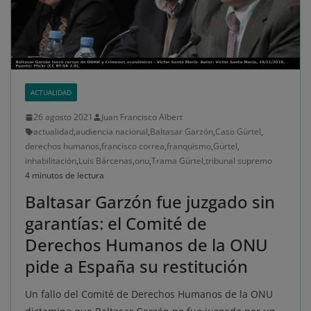
ACTUALIDAD
26 agosto 2021
Juan Francisco Albert
actualidad
,
audiencia nacional
,
Baltasar Garzón
,
Caso Gürtel
,
derechos humanos
,
francisco correa
,
franquismo
,
Gürtel
,
inhabilitación
,
Luis Bárcenas
,
onu
,
Trama Gürtel
,
tribunal supremo
4 minutos de lectura
Baltasar Garzón fue juzgado sin
garantías: el Comité de
Derechos Humanos de la ONU
pide a España su restitución
Un fallo del Comité de Derechos Humanos de la ONU