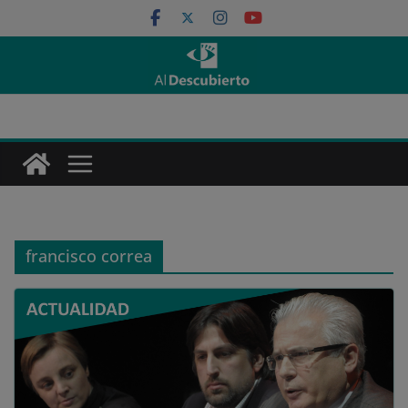
Saltar
al
contenido
francisco correa