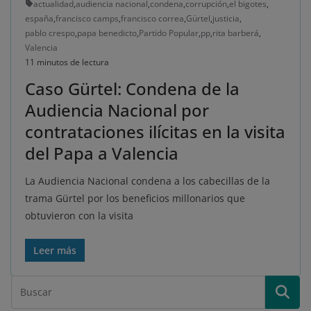
actualidad
,
audiencia nacional
,
condena
,
corrupción
,
el bigotes
,
españa
,
francisco camps
,
francisco correa
,
Gürtel
,
justicia
,
pablo crespo
,
papa benedicto
,
Partido Popular
,
pp
,
rita barberá
,
Valencia
11 minutos de lectura
Caso Gürtel: Condena de la
Audiencia Nacional por
contrataciones ilícitas en la visita
del Papa a Valencia
La Audiencia Nacional condena a los cabecillas de la
trama Gürtel por los beneficios millonarios que
obtuvieron con la visita
Leer más