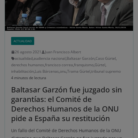
ACTUALIDAD
26 agosto 2021
Juan Francisco Albert
actualidad
,
audiencia nacional
,
Baltasar Garzón
,
Caso Gürtel
,
derechos humanos
,
francisco correa
,
franquismo
,
Gürtel
,
inhabilitación
,
Luis Bárcenas
,
onu
,
Trama Gürtel
,
tribunal supremo
4 minutos de lectura
Baltasar Garzón fue juzgado sin
garantías: el Comité de
Derechos Humanos de la ONU
pide a España su restitución
Un fallo del Comité de Derechos Humanos de la ONU