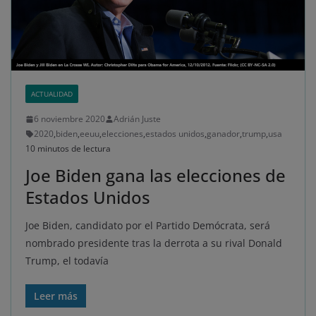
ACTUALIDAD
6 noviembre 2020
Adrián Juste
2020
,
biden
,
eeuu
,
elecciones
,
estados unidos
,
ganador
,
trump
,
usa
10 minutos de lectura
Joe Biden gana las elecciones de
Estados Unidos
Joe Biden, candidato por el Partido Demócrata, será
nombrado presidente tras la derrota a su rival Donald
Trump, el todavía
Leer más