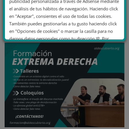
publicidad personalizada a través de Adsense mediante
el análisis de tus hábitos de navegación. Haciendo click
en "Aceptar", consientes el uso de todas las cookies.
También puedes gestionarlas a tu gusto haciendo click
en "Opciones de cookies" o marcar la casilla para no
darnos datos personales como tu dirección IP. Por
último, puedes leer nuestra Política de cookies.
No dar mi información personal
.
Opciones de cookies
Aceptar cookies
Rechazar cookies
Política de cookies