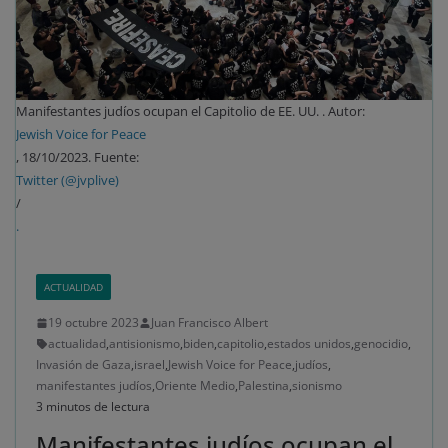
Manifestantes judíos ocupan el Capitolio de EE. UU. . Autor:
Jewish Voice for Peace
, 18/10/2023. Fuente:
Twitter (@jvplive)
/
.
ACTUALIDAD
19 octubre 2023
Juan Francisco Albert
actualidad
,
antisionismo
,
biden
,
capitolio
,
estados unidos
,
genocidio
,
Invasión de Gaza
,
israel
,
Jewish Voice for Peace
,
judíos
,
manifestantes judíos
,
Oriente Medio
,
Palestina
,
sionismo
3 minutos de lectura
Manifestantes judíos ocupan el