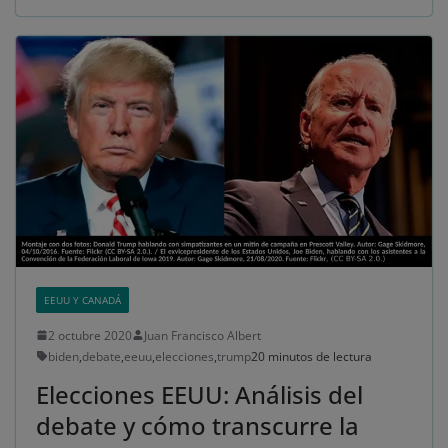
EEUU Y CANADÁ
2 octubre 2020
Juan Francisco Albert
biden
,
debate
,
eeuu
,
elecciones
,
trump
20 minutos de lectura
Elecciones EEUU: Análisis del
debate y cómo transcurre la