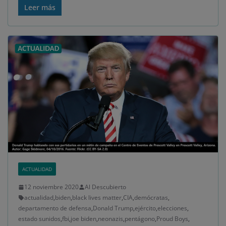
Leer más
ACTUALIDAD
12 noviembre 2020
Al Descubierto
actualidad
,
biden
,
black lives matter
,
CIA
,
demócratas
,
departamento de defensa
,
Donald Trump
,
ejército
,
elecciones
,
estado sunidos
,
fbi
,
joe biden
,
neonazis
,
pentágono
,
Proud Boys
,