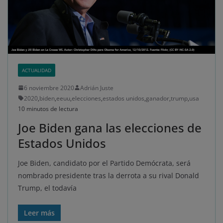
ACTUALIDAD
6 noviembre 2020
Adrián Juste
2020
,
biden
,
eeuu
,
elecciones
,
estados unidos
,
ganador
,
trump
,
usa
10 minutos de lectura
Joe Biden gana las elecciones de
Estados Unidos
Joe Biden, candidato por el Partido Demócrata, será
nombrado presidente tras la derrota a su rival Donald
Trump, el todavía
Leer más