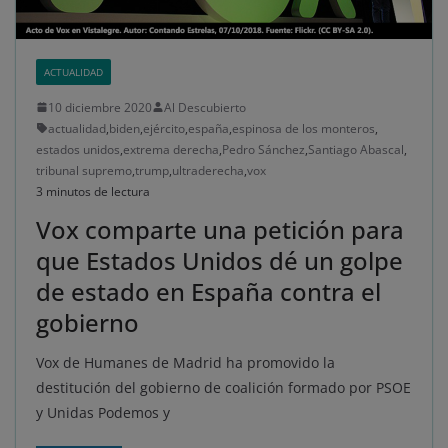
ACTUALIDAD
10 diciembre 2020
Al Descubierto
actualidad
,
biden
,
ejército
,
españa
,
espinosa de los monteros
,
estados unidos
,
extrema derecha
,
Pedro Sánchez
,
Santiago Abascal
,
tribunal supremo
,
trump
,
ultraderecha
,
vox
3 minutos de lectura
Vox comparte una petición para
que Estados Unidos dé un golpe
de estado en España contra el
gobierno
Vox de Humanes de Madrid ha promovido la
destitución del gobierno de coalición formado por PSOE
y Unidas Podemos y