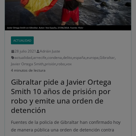
ACTUALIDAD
28 julio 2021
Adrián Juste
actualidad
,
arrecife
,
condena
,
delito
,
españa
,
europa
,
Gibraltar
,
Javier Ortega Smith
,
prisión
,
robo
,
vox
4 minutos de lectura
Gibraltar pide a Javier Ortega
Smith 10 años de prisión por
robo y emite una orden de
detención
Fuentes de la policía de Gibraltar han confirmado hoy
de manera pública una orden de detención contra