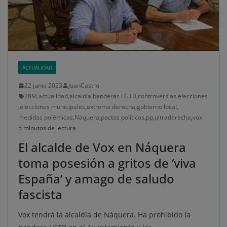
ACTUALIDAD
22 junio 2023
JuanCastro
28M
,
actualidad
,
alcaldía
,
banderas LGTB
,
controversias
,
elecciones
,
elecciones municipales
,
extrema derecha
,
gobierno local
,
medidas polémicas
,
Náquera
,
pactos políticos
,
pp
,
ultraderecha
,
vox
5 minutos de lectura
El alcalde de Vox en Náquera
toma posesión a gritos de ‘viva
España’ y amago de saludo
fascista
Vox tendrá la alcaldía de Náquera. Ha prohibido la