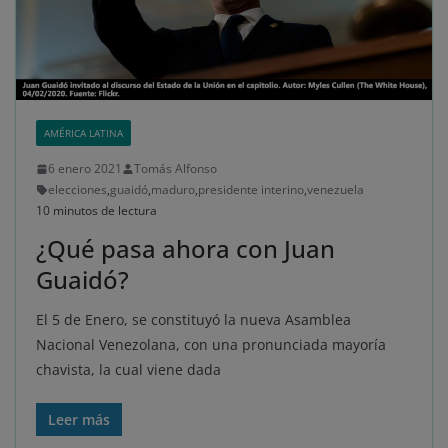
AMÉRICA LATINA
6 enero 2021
Tomás Alfonso
elecciones
,
guaidó
,
maduro
,
presidente interino
,
venezuela
10 minutos de lectura
¿Qué pasa ahora con Juan
Guaidó?
El 5 de Enero, se constituyó la nueva Asamblea
Nacional Venezolana, con una pronunciada mayoría
chavista, la cual viene dada
Leer más