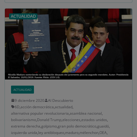
ACTUALIDAD
9 diciembre 2020
Al Descubierto
6D
,
acción democrática
,
actualidad
,
alternativa popular revolucionaria
,
asamblea nacional
,
bolivarianismo
,
Donald Trump
,
elecciones
,
estados unidos
,
extrema derecha
,
golpismo
,
gran polo democrático
,
guaidó
,
izquierda unida
,
ley antibloqueo
,
maduro
,
mélenchon
,
OEA
,