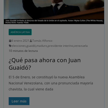
AMÉRICA LATINA
6 enero 2021
Tomás Alfonso
elecciones
,
guaidó
,
maduro
,
presidente interino
,
venezuela
10 minutos de lectura
¿Qué pasa ahora con Juan
Guaidó?
El 5 de Enero, se constituyó la nueva Asamblea
Nacional Venezolana, con una pronunciada mayoría
chavista, la cual viene dada
Leer más