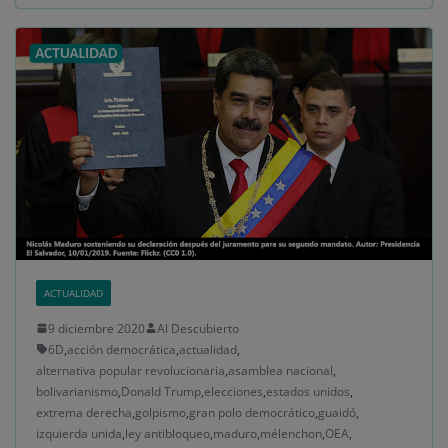
ACTUALIDAD
9 diciembre 2020
Al Descubierto
6D
,
acción democrática
,
actualidad
,
alternativa popular revolucionaria
,
asamblea nacional
,
bolivarianismo
,
Donald Trump
,
elecciones
,
estados unidos
,
extrema derecha
,
golpismo
,
gran polo democrático
,
guaidó
,
izquierda unida
,
ley antibloqueo
,
maduro
,
mélenchon
,
OEA
,