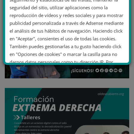
seguridad del sitio, utilizar aplicaciones como la
reproducción de vídeos y redes sociales y para mostrar
publicidad personalizada a través de Adsense mediante
el análisis de tus hábitos de navegación. Haciendo click
en "Aceptar", consientes el uso de todas las cookies.
También puedes gestionarlas a tu gusto haciendo click
en "Opciones de cookies" o marcar la casilla para no
darnos datos personales como tu dirección IP. Por
último, puedes leer nuestra Política de cookies.
No dar mi información personal
.
Opciones de cookies
Aceptar cookies
Rechazar cookies
Política de cookies